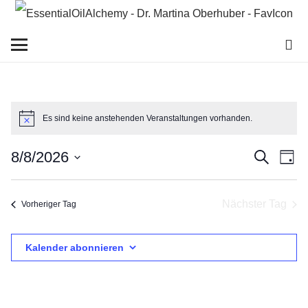
Es sind keine anstehenden Veranstaltungen vorhanden.
Hinweis
Vera
Ve
8/8/2026
Suche
Tag
An
Datum
Suc
Na
wählen.
Nächster Tag
Vorheriger Tag
und
Ansi
Kalender abonnieren
Navi