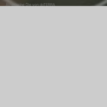
Ätherische Öle von doTERRA
Teste die Kraft der Öle
Wissen
Über mich
Publikationen
Kontakt
Termin buchen