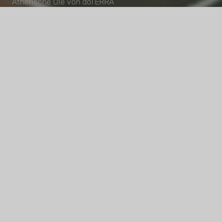
Ätherische Öle von doTERRA
Teste die Kraft der Öle
Wissen
Über mich
Publikationen
Kontakt
Termin buchen