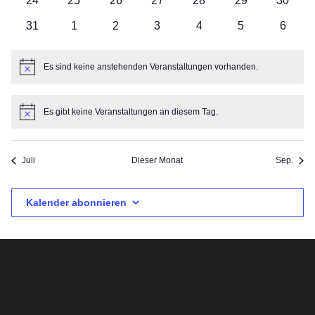
24
25
26
27
28
29
30
31
1
2
3
4
5
6
Es sind keine anstehenden Veranstaltungen vorhanden.
Hinweis
Es gibt keine Veranstaltungen an diesem Tag.
Hinweis
Juli
Dieser Monat
Sep.
Kalender abonnieren