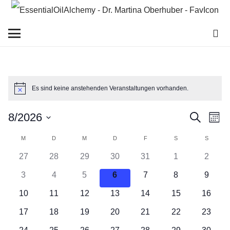
Es sind keine anstehenden Veranstaltungen vorhanden.
Hinweis
Vera
Ve
8/2026
Suche
Mona
An
Datum
Suc
Kalender
M
MONTAG
D
DIENSTAG
M
MITTWOCH
D
DONNERSTAG
F
FREITAG
S
SAMSTAG
S
SONNT
Na
wählen.
27
28
29
30
31
1
2
und
von
3
4
5
6
7
8
9
Ansi
Veranstaltungen
10
11
12
13
14
15
16
Navi
17
18
19
20
21
22
23